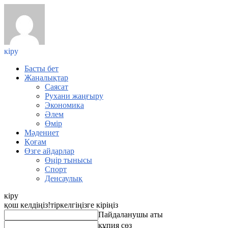
кіру
Басты бет
Жаңалықтар
Саясат
Рухани жаңғыру
Экономика
Әлем
Өмір
Мәдениет
Қоғам
Өзге айдарлар
Өңір тынысы
Спорт
Денсаулық
кіру
қош келдіңіз!
тіркелгіңізге кіріңіз
Пайдаланушы аты
құпия сөз