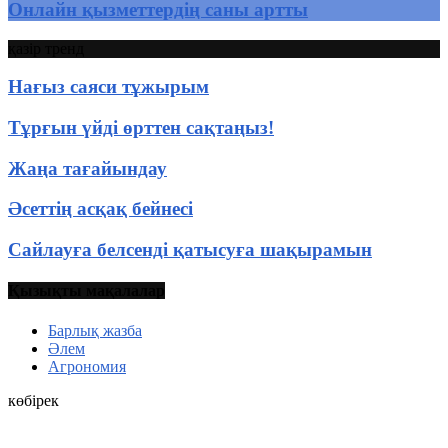
Онлайн қызметтердің саны артты
қазір тренд
Нағыз саяси тұжырым
Тұрғын үйді өрттен сақтаңыз!
Жаңа тағайындау
Əсеттің асқақ бейнесі
Сайлауға белсенді қатысуға шақырамын
Қызықты мақалалар
Барлық жазба
Әлем
Агрономия
көбірек