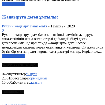
ары қарай оқу
Жаңғыруға деген ұмтылыс
Рухани жаңғыру
atamekenkz
-
Тамыз 27, 2020
0
Рухани жаңғыру адам баласының ішкі əлемінің жаңаруы,
сана-сезімінің жаңа өзгерістерді қабылдай білуі десек
қателеспейміз. Қазіргі таңда «Жаңғыру» деген сөзге
немқұрайды қарамау керек екені айқын көрінеді. Өйткені онда
бүтін бір ұлттың əдет-ғұрпы, салт-дəстүрі жатыр. Керісінше,...
ары қарай оқу
Әлеуметтік желідеміз
0
желдеткіштер
сияқты
2,361
ізбасарлары
орындаңыз
15,600
абоненттер
жазылу
Көп оқылған