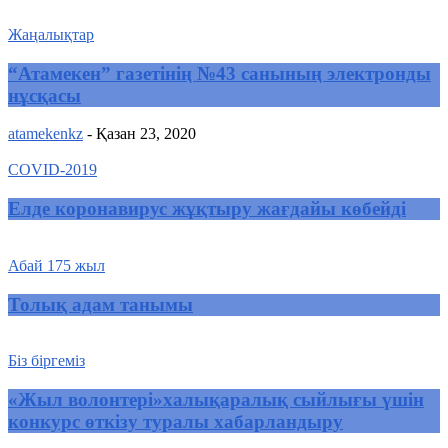
Жаңалықтар
“Атамекен” газетінің №43 санының электронды
нұсқасы
atamekenkz
-
Қазан 23, 2020
COVID-2019
Елде коронавирус жұқтыру жағдайы көбейді
Абай 175 жыл
Толық адам танымы
Біз біргеміз
«Жыл волонтері»халықаралық сыйлығы үшін
конкурс өткізу туралы хабарландыру