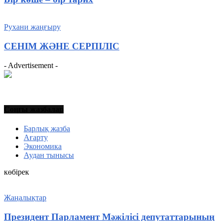
Рухани жаңғыру
СЕНІМ ЖƏНЕ СЕРПІЛІС
- Advertisement -
Соңғы жазбалар
Барлық жазба
Ағарту
Экономика
Аудан тынысы
көбірек
Жаңалықтар
Президент Парламент Мәжілісі депутаттарының