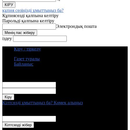
құпия сөзіңізді ұмыттыңыз ба?
Құпиясөзді қалпына келтіру
Парольді қалпына келтіру
Электрондық пошта
іздеу
Кіру / тіркелу
Газет туралы
Байланыс
кіру
Қош келдіңіздер! Сіздің кәбинетке кіру
Пайдаланушы аты
құпия сөз
Кілтсөзді ұмыттыңыз ба? Көмек алыңыз
Құпиясөзді қалпына келтіру
Парольді қалпына келтіру
Электрондық пошта