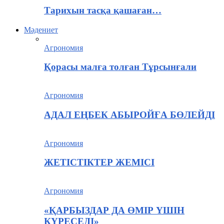
Тарихын тасқа қашаған…
Мәдениет
Агрономия
Қорасы малға толған Тұрсынғали
Агрономия
АДАЛ ЕҢБЕК АБЫРОЙҒА БӨЛЕЙДІ
Агрономия
ЖЕТІСТІКТЕР ЖЕМІСІ
Агрономия
«ҚАРБЫЗДАР ДА ӨМІР ҮШІН
КҮРЕСЕДІ»