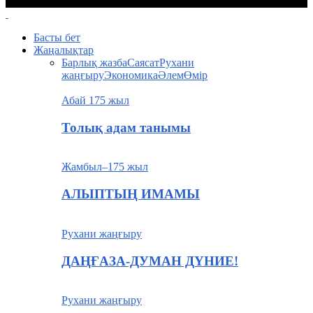
Құпия сөз сізге электронды пошта арқылы жіберіледі.
Басты бет
Жаңалықтар
Барлық жазба
Саясат
Рухани
жаңғыру
Экономика
Әлем
Өмір
Абай 175 жыл
Толық адам танымы
Жамбыл–175 жыл
АЛЫПТЫҢ ИМАМЫ
Рухани жаңғыру
ДАҢҒАЗА-ДУМАН ДҮНИЕ!
Рухани жаңғыру