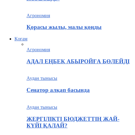
Агрономия
Қорасы жылы, малы қоңды
Қоғам
Агрономия
АДАЛ ЕҢБЕК АБЫРОЙҒА БӨЛЕЙДІ
Аудан тынысы
Сенатор алқап басында
Аудан тынысы
ЖЕРГІЛІКТІ БЮДЖЕТТІҢ ЖАЙ-
КҮЙІ ҚАЛАЙ?