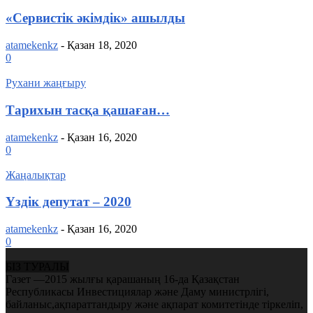
«Сервистік əкімдік» ашылды
atamekenkz
-
Қазан 18, 2020
0
Рухани жаңғыру
Тарихын тасқа қашаған…
atamekenkz
-
Қазан 16, 2020
0
Жаңалықтар
Үздік депутат – 2020
atamekenkz
-
Қазан 16, 2020
0
БІЗ ТУРАЛЫ
Газет —2015 жылғы қарашаның 16-да Қазақстан
Республикасы Инвестициялар және Даму министрлігі,
байланыс,ақпараттандыру және ақпарат комитетінде тіркеліп,