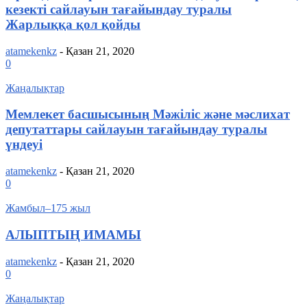
кезекті сайлауын тағайындау туралы
Жарлыққа қол қойды
atamekenkz
-
Қазан 21, 2020
0
Жаңалықтар
Мемлекет басшысының Мәжіліс және мәслихат
депутаттары сайлауын тағайындау туралы
үндеуі
atamekenkz
-
Қазан 21, 2020
0
Жамбыл–175 жыл
АЛЫПТЫҢ ИМАМЫ
atamekenkz
-
Қазан 21, 2020
0
Жаңалықтар