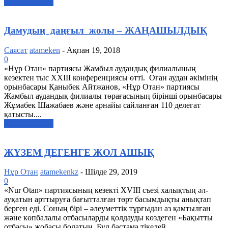
ары қарай оқу
Дамудың даңғыл жолы – ЖАҢАШЫЛДЫҚ
Саясат
atameken
-
Ақпан 19, 2018
0
«Нұр Отан» партиясы Жамбыл аудандық филиалының
кезектен тыс XXIII конференциясы өтті. Оған аудан әкімінің
орынбасары Қаныбек Айтжанов, «Нұр Отан» партиясы
Жамбыл аудандық филиалы төрағасының бірінші орынбасары
Жұмабек Шажабаев және арнайы сайланған 110 делегат
қатысты....
ары қарай оқу
ЖҮЗЕМ ДЕГЕНГЕ ЖОЛ АШЫҚ
Нұр Отан
atamekenkz
-
Шілде 29, 2019
0
«Nur Otan» партиясының кезекті XVIII съезі халықтың əл-
ауқатын арттыруға бағытталған төрт басымдықты анықтап
берген еді. Соның бірі – əлеуметтік тұрғыдан аз қамтылған
жəне көпбалалы отбасыларды қолдауды көздеген «Бақытты
отбасы» жобасы болатын. Бұл бастама тікелей...