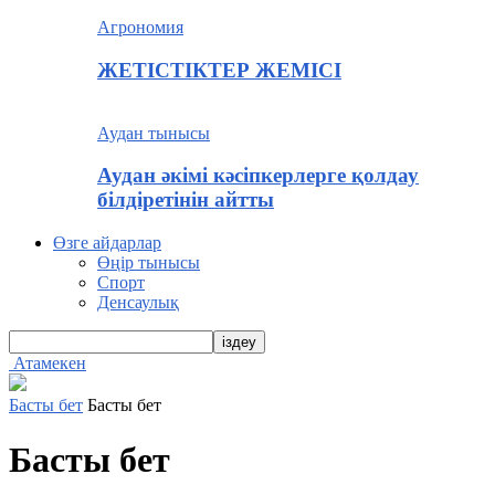
Агрономия
ЖЕТІСТІКТЕР ЖЕМІСІ
Аудан тынысы
Аудан әкімі кәсіпкерлерге қолдау
білдіретінін айтты
Өзге айдарлар
Өңір тынысы
Спорт
Денсаулық
Атамекен
Басты бет
Басты бет
Басты бет