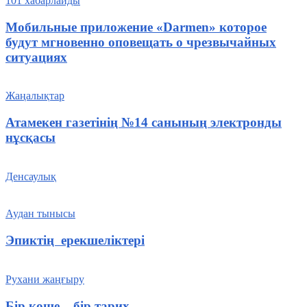
101 хабарлайды
Мобильные приложение «Darmen» которое
будут мгновенно оповещать о чрезвычайных
ситуациях
Жаңалықтар
Атамекен газетінің №14 санының электронды
нұсқасы
Денсаулық
Аудан тынысы
Эпиктің ерекшеліктері
Рухани жаңғыру
Бір көше – бір тарих