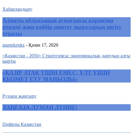
Хабарландыру
Алматы облысының аумағында карантин
режимі және кейбір шектеу шараларын енгізу
туралы
atamekenkz
-
Қазан 17, 2020
«Қазақстан - 2050» Стратегиясы: экономикалық дамудың алғы
шарты
«ҚАЗІР АТАҚ ҮШІН ЕМЕС, ҰЛТ ҮШІН
ҚЫЗМЕТ ЕТУ МАҢЫЗДЫ»
Рухани жаңғыру
ДАҢҒАЗА-ДУМАН ДҮНИЕ!
Цифрлы Қазақстан