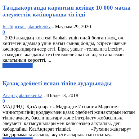
Талдықорғанда карантин кезінде 10 000 маска
әлеуметтік кәсіпорында тігілді
Біз біргеміз
atamekenkz
-
Маусым 29, 2020
0
2020 жылдың көктемі бәріміз үшін оңай болған жоқ, ол
көптеген адамдар үшін нағыз сынақ болды, әсіресе шағын
кәсіпорындарға әсер етті. Бірақ уақыт «толқынға ілесіп»,
ағымдағы жағдайға тез бейімделе алатын адам ғана аман
қалатынын көрсетті. ...
ары қарай оқу
Қазақ әдебиеті испан тіліне аударылады
Ағарту
atamekenkz
-
Шілде 13, 2018
0
МАДРИД. ҚазАқпарат - Мадридте Испания Мәдениет
министрлігінің қолдауымен қазақ әдебиеті жинақтарын испан
тіліне аудару, басып шығару және ілгерілету жобасының
әлеуметті қатысушыларымен келіссөздер аяқталды, деп
хабарлайды ҚазАқпарат тілшісі. «Рухани жаңғыру»
бағдарламасы аясында жүзеге асырылатын осынау...